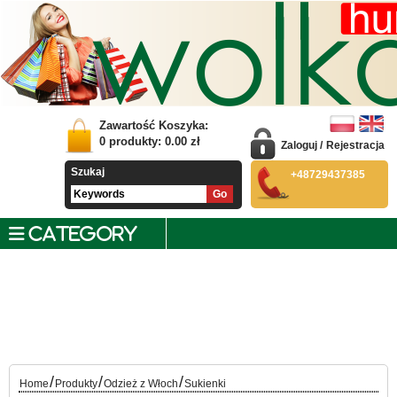
Zawartość Koszyka:
0
produkty:
0.00
zł
Zaloguj
/
Rejestracja
Szukaj
+48729437385
CATEGORY
/
/
/
Home
Produkty
Odzież z Włoch
Sukienki