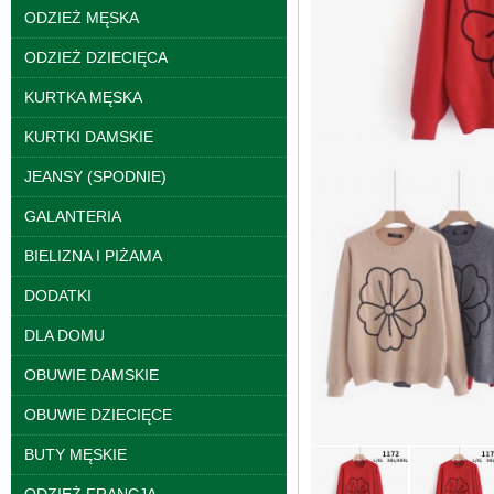
ODZIEŻ MĘSKA
ODZIEŻ DZIECIĘCA
KURTKA MĘSKA
KURTKI DAMSKIE
Kurtki damskie
skórzana Roz S-XL, 1
JEANSY (SPODNIE)
Kolor Paczka 5 szt
95.00 zł
GALANTERIA
szczegóły
BIELIZNA I PIŻAMA
DODATKI
DLA DOMU
OBUWIE DAMSKIE
OBUWIE DZIECIĘCE
BUTY MĘSKIE