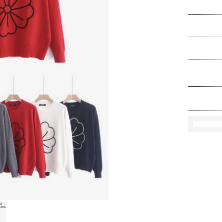
Ko
Rozmi
Kolo
loś