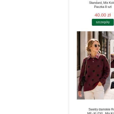
Standard, Mix Kol
Paczka 8 szt
40.00 zł
szczegóły
Swetry damskie R
M/L-XL/2XL, Mix Ko