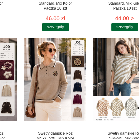
or
Standard, Mix Kolor
Standard, Mix Kol
Paczka 10 szt
Paczka 10 szt
46.00 zł
44.00 zł
szczegóły
szczegóły
oz
Swetry damskie Roz
Swetry damskie R
lor
M/L-XL/2XL, Mix Kolor
S/M-M/L, Mix Kolo