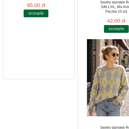
Swetry damskie R
S/M-L/XL, Mix Kol
Paczka 10 szt
Kurtki damskie
skórzana Roz S-2XL,
42.00 zł
1 Kolor Paczka 5 szt
85.00 zł
szczegóły
szczegóły
Swetry damskie R