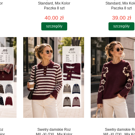
or
Standard, Mix Kolor
Standard, Mix Kol
Paczka 8 szt
Paczka 8 szt
40.00 zł
39.00 zł
szczegóły
szczegóły
oz
Swetry damskie Roz
Swetry damskie R
lor
M/L-XL/2XL, Mix Kolor
M/L-XL/2XL, Mix Ko