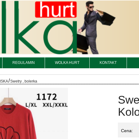
REGULAMIN
WOLKA HURT
KONTAKT
/
MSKA
Swetry , bolerka
Swe
Kolo
Cena: