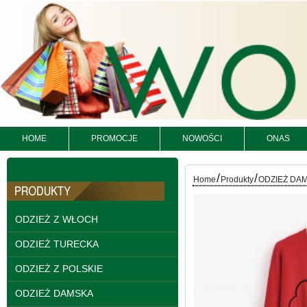
Kurtki damskie
skórzana Roz S-XL, 1
HOME
PROMOCJE
NOWOŚCI
ONAS
Kolor Paczka 5 szt
95.00 zł
szczegóły
/
/
Home
Produkty
ODZIEŻ DA
ODZIEŻ Z WŁOCH
ODZIEŻ TURECKA
ODZIEŻ Z POLSKIE
ODZIEŻ DAMSKA