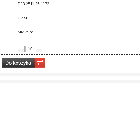
d:
D33.2511.25-1172
ar:
L-3XL
r:
Mix kolor
ć: