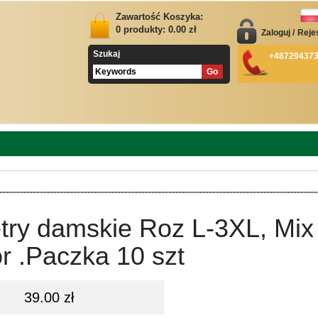
Zawartość Koszyka:
0
produkty:
0.00
zł
Zaloguj
/
Reje
Szukaj
+48729437
try damskie Roz L-3XL, Mix
r .Paczka 10 szt
39.00 zł