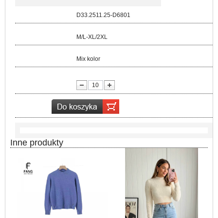
Kod:
D33.2511.25-D6801
Rozmiar:
M/L-XL/2XL
Kolor:
Mix kolor
lość:
Inne produkty