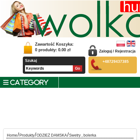
Zawartość Koszyka:
0
produkty:
0.00
zł
Zaloguj
/
Rejestracja
Szukaj
+48729437385
CATEGORY
/
/
/
Home
Produkty
ODZIEŻ DAMSKA
Swetry , bolerka