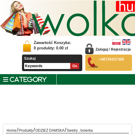
Zawartość Koszyka:
0
produkty:
0.00
zł
Zaloguj
/
Rejestracja
Szukaj
+48729437385
CATEGORY
/
/
/
Home
Produkty
ODZIEŻ DAMSKA
Swetry , bolerka