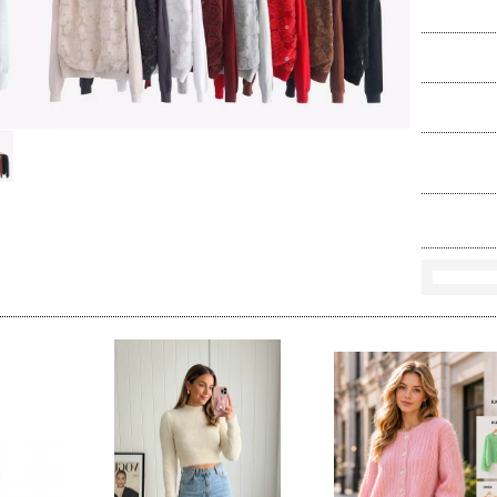
Ko
Rozmi
Kolo
loś