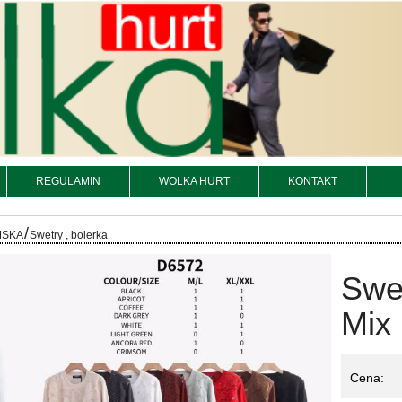
REGULAMIN
WOLKA HURT
KONTAKT
/
MSKA
Swetry , bolerka
Swe
Mix 
Cena: