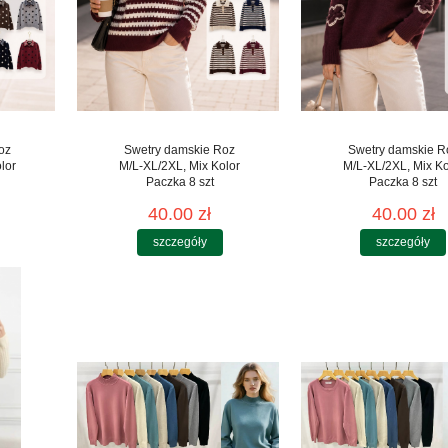
oz
Swetry damskie Roz
Swetry damskie R
lor
M/L-XL/2XL, Mix Kolor
M/L-XL/2XL, Mix Ko
Paczka 8 szt
Paczka 8 szt
40.00 zł
40.00 zł
szczegóły
szczegóły