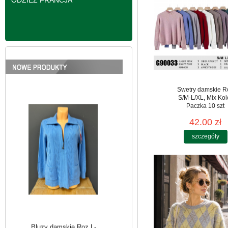
ODZIEŻ FRANCJA
Bluzy damskie Roz L-
3XL. 1 kolor. Paczka
10 szt
Swetry damskie R
39.00 zł
S/M-L/XL, Mix Kol
Paczka 10 szt
szczegóły
42.00 zł
szczegóły