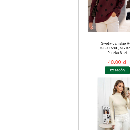
Swetry damskie R
M/L-XL/2XL, Mix Ko
Paczka 8 szt
40.00 zł
szczegóły