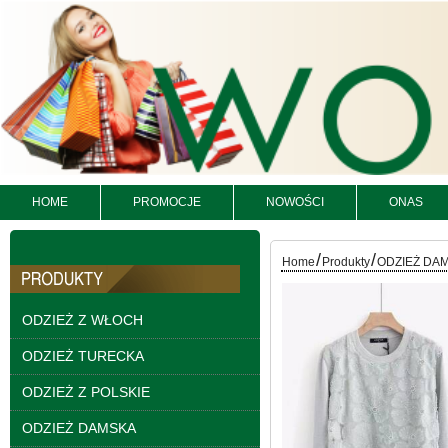
HOME
PROMOCJE
NOWOŚCI
ONAS
Bluzy damskie Roz L-
3XL. 1 kolor. Paczka
10 szt
/
/
Home
Produkty
ODZIEŻ DA
54.00 zł
szczegóły
ODZIEŻ Z WŁOCH
ODZIEŻ TURECKA
ODZIEŻ Z POLSKIE
ODZIEŻ DAMSKA