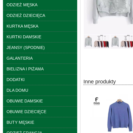
ODZIEŻ MĘSKA
ODZIEŻ DZIECIĘCA
KURTKA MĘSKA
KURTKI DAMSKIE
JEANSY (SPODNIE)
Bluzy damskie Roz L-
3XL. 1 kolor. Paczka
GALANTERIA
10 szt
39.00 zł
BIELIZNA I PIŻAMA
szczegóły
DODATKI
Inne produkty
DLA DOMU
OBUWIE DAMSKIE
OBUWIE DZIECIĘCE
BUTY MĘSKIE