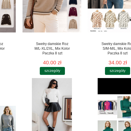
oz
Swetry damskie Roz
Swetry damskie R
lor
M/L-XL/2XL, Mix Kolor
S/M-M/L, Mix Kolo
Paczka 8 szt
Paczka 8 szt
40.00 zł
34.00 zł
szczegóły
szczegóły