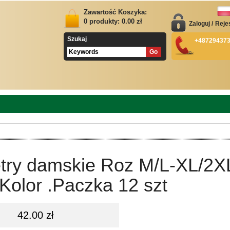
Zawartość Koszyka:
0
produkty:
0.00
zł
Zaloguj
/
Reje
Szukaj
+48729437
try damskie Roz M/L-XL/2XL
Kolor .Paczka 12 szt
42.00 zł