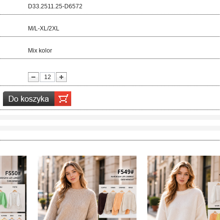
d:
D33.2511.25-D6572
ar:
M/L-XL/2XL
r:
Mix kolor
ć: