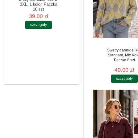
Bluzy damskie Roz L-
3XL. 1 kolor. Paczka
10 szt
39.00 zł
Swetry damskie R
szczegóły
Standard, Mix Kol
Paczka 8 szt
40.00 zł
szczegóły