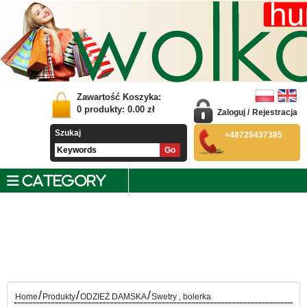
Zawartość Koszyka:
0
produkty:
0.00
zł
Zaloguj
/
Rejestracja
Szukaj
+48729437385
CATEGORY
/
/
/
Home
Produkty
ODZIEŻ DAMSKA
Swetry , bolerka