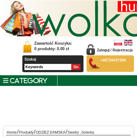
Zawartość Koszyka:
0
produkty:
0.00
zł
Zaloguj
/
Rejestracja
Szukaj
+48729437385
CATEGORY
/
/
/
Home
Produkty
ODZIEŻ DAMSKA
Swetry , bolerka