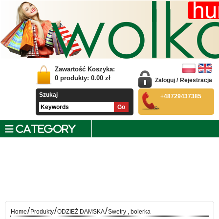
Zawartość Koszyka:
0
produkty:
0.00
zł
Zaloguj
/
Rejestracja
Szukaj
+48729437385
CATEGORY
/
/
/
Home
Produkty
ODZIEŻ DAMSKA
Swetry , bolerka