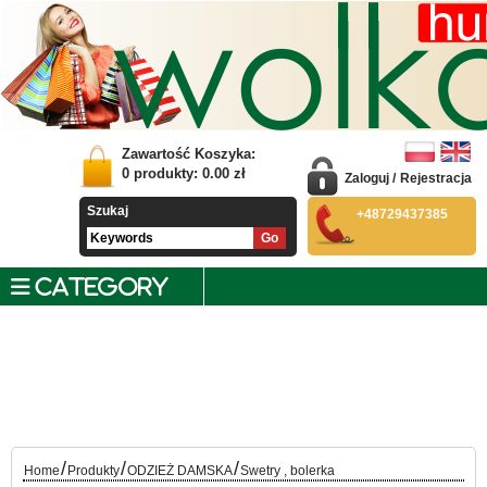
Zawartość Koszyka:
0
produkty:
0.00
zł
Zaloguj
/
Rejestracja
Szukaj
+48729437385
CATEGORY
/
/
/
Home
Produkty
ODZIEŻ DAMSKA
Swetry , bolerka