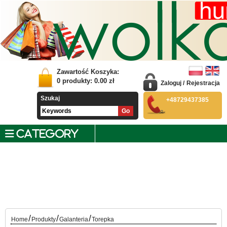
Zawartość Koszyka:
0
produkty:
0.00
zł
Zaloguj
/
Rejestracja
Szukaj
+48729437385
CATEGORY
/
/
/
Home
Produkty
Galanteria
Torepka