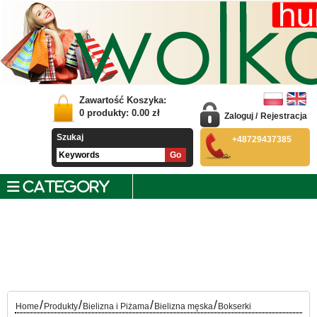
Zawartość Koszyka:
0
produkty:
0.00
zł
Zaloguj
/
Rejestracja
Szukaj
+48729437385
CATEGORY
/
/
/
/
Home
Produkty
Bielizna i Piżama
Bielizna męska
Bokserki