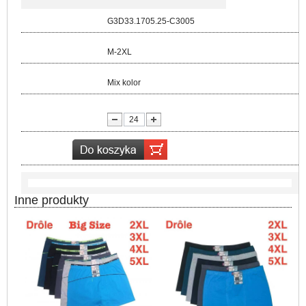
Kod:
G3D33.1705.25-C3005
Rozmiar:
M-2XL
Kolor:
Mix kolor
lość:
Inne produkty