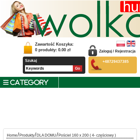
Zawartość Koszyka:
0
produkty:
0.00
zł
Zaloguj
/
Rejestracja
Szukaj
+48729437385
CATEGORY
/
/
/
Home
Produkty
DLA DOMU
Pościel 160 x 200 ( 4- częściowy )