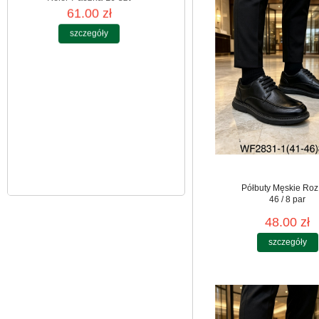
Spodnie damskie
jeansy Roz 25-30, 1
Kolor Paczka 10 szt
61.00 zł
szczegóły
Półbuty Męskie Roz
46 / 8 par
48.00 zł
szczegóły