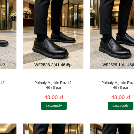
 41-
Półbuty Męskie Roz 41-
Półbuty Męskie Roz
46 / 8 par
46 / 8 par
48.00 zł
48.00 zł
szczegóły
szczegóły