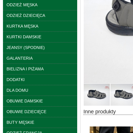
ODZIEŻ MĘSKA
ODZIEŻ DZIECIĘCA
KURTKA MĘSKA
Spodnie damskie
KURTKI DAMSKIE
jeansy Roz 25-30, 1
Kolor Paczka 10 szt
JEANSY (SPODNIE)
61.00 zł
GALANTERIA
szczegóły
BIELIZNA I PIŻAMA
DODATKI
DLA DOMU
OBUWIE DAMSKIE
Inne produkty
OBUWIE DZIECIĘCE
BUTY MĘSKIE