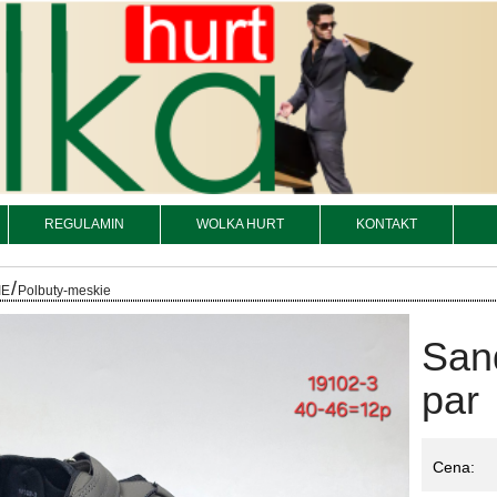
REGULAMIN
WOLKA HURT
KONTAKT
/
IE
Polbuty-meskie
San
par
Cena: