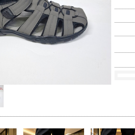
Ko
Rozmi
Kolo
loś