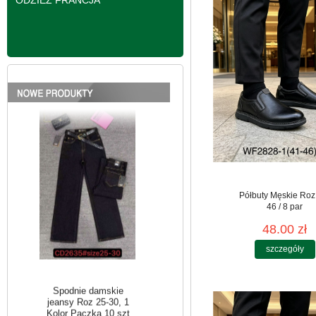
ODZIEŻ FRANCJA
Spodnie damskie
jeansy Roz 25-30, 1
Kolor Paczka 10 szt
61.00 zł
szczegóły
Półbuty Męskie Roz
46 / 8 par
48.00 zł
szczegóły