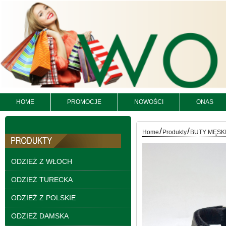
Spodnie damskie
jeansy Roz 25-30, 1
Kolor Paczka 10 szt
HOME
PROMOCJE
NOWOŚCI
ONAS
61.00 zł
szczegóły
/
/
Home
Produkty
BUTY MĘSK
ODZIEŻ Z WŁOCH
ODZIEŻ TURECKA
ODZIEŻ Z POLSKIE
ODZIEŻ DAMSKA