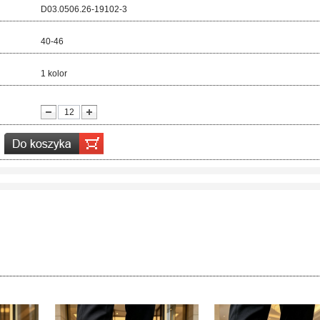
d:
D03.0506.26-19102-3
ar:
40-46
r:
1 kolor
ć: