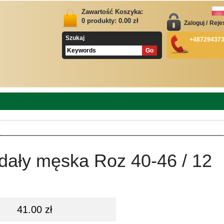
Zawartość Koszyka:
0
produkty:
0.00
zł
Zaloguj
/
Reje
Szukaj
+48729437
dały męska Roz 40-46 / 12
41.00 zł