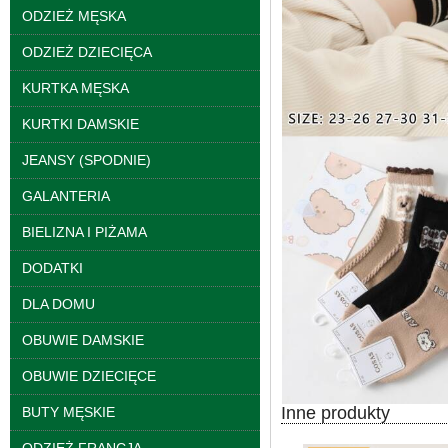
ODZIEŻ MĘSKA
Spodnie damskie
ODZIEŻ DZIECIĘCA
jeansy Roz 25-30, 1
Kolor Paczka 10 szt
KURTKA MĘSKA
61.00 zł
szczegóły
KURTKI DAMSKIE
JEANSY (SPODNIE)
GALANTERIA
BIELIZNA I PIŻAMA
DODATKI
DLA DOMU
OBUWIE DAMSKIE
OBUWIE DZIECIĘCE
Inne produkty
BUTY MĘSKIE
Spodnie damskie