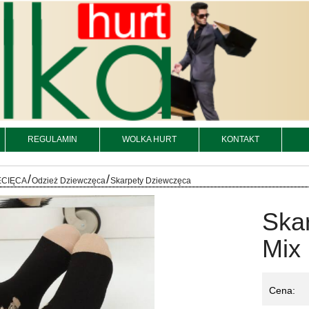
REGULAMIN
WOLKA HURT
KONTAKT
/
/
ECIĘCA
Odzież Dziewczęca
Skarpety Dziewczęca
Ska
Mix 
Cena: