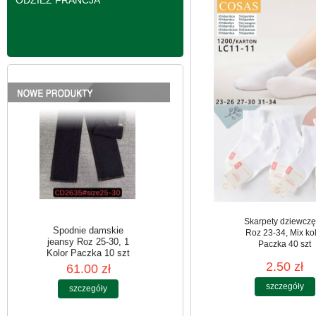
ODZIEŻ FRANCJA
jeansy Roz 25-30, 1
Kolor Paczka 10 szt
61.00 zł
szczegóły
Skarpety dziewcz
Roz 23-34, Mix ko
Paczka 40 szt
2.50 zł
Spodnie damskie
szczegóły
jeansy Roz 25-30, 1
Kolor Paczka 10 szt