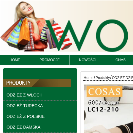
Spodnie damskie
jeansy Roz 25-30, 1
Kolor Paczka 10 szt
61.00 zł
szczegóły
HOME
PROMOCJE
NOWOŚCI
ONAS
/
/
Home
Produkty
ODZIEŻ DZI
ODZIEŻ Z WŁOCH
ODZIEŻ TURECKA
ODZIEŻ Z POLSKIE
ODZIEŻ DAMSKA