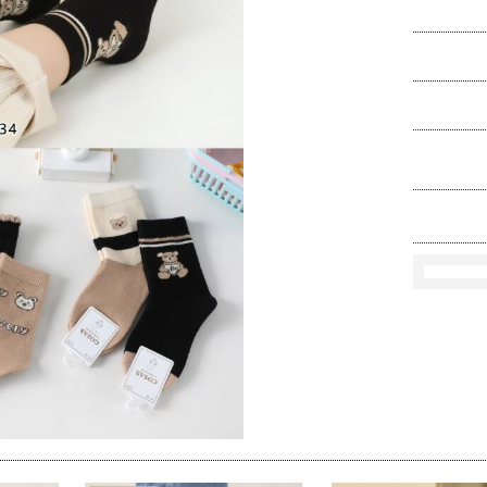
Ko
Rozmi
Kolo
loś