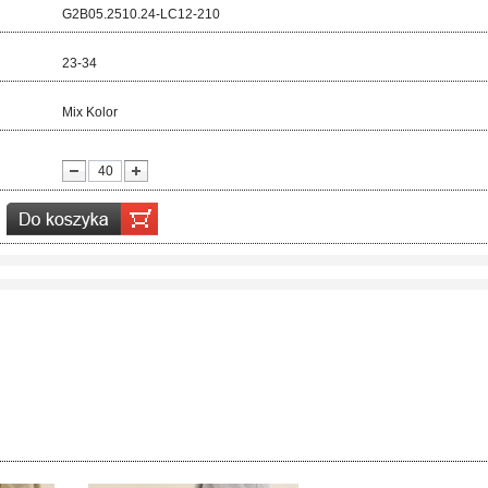
d:
G2B05.2510.24-LC12-210
ar:
23-34
r:
Mix Kolor
ć: