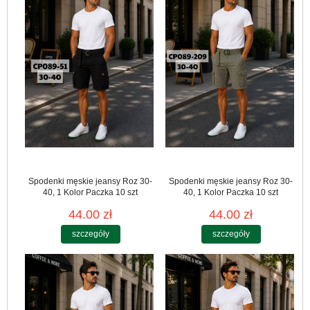
Spodenki męskie jeansy Roz 30-
Spodenki męskie jeansy Roz 30-
40, 1 Kolor Paczka 10 szt
40, 1 Kolor Paczka 10 szt
44.00 zł
44.00 zł
szczegóły
szczegóły