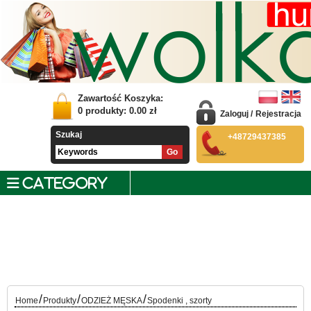
Zawartość Koszyka:
0
produkty:
0.00
zł
Zaloguj
/
Rejestracja
Szukaj
+48729437385
CATEGORY
/
/
/
Home
Produkty
ODZIEŻ MĘSKA
Spodenki , szorty