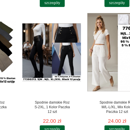
szczegóły
szczegóły
Roz
Spodnie damskie Roz
Spodnie damskie 
czka
S-2XL, 1 Kolor Paczka
M/L-L/XL, Mix Kol
12 szt
Paczka 12 szt
22.00 zł
24.00 zł
szczegóły
szczegóły