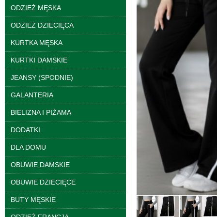
ODZIEŻ MĘSKA
ODZIEŻ DZIECIĘCA
KURTKA MĘSKA
KURTKI DAMSKIE
JEANSY (SPODNIE)
Bluzy damskie Roz L-
3XL. 1 kolor. Paczka
GALANTERIA
10 szt
39.00 zł
BIELIZNA I PIŻAMA
szczegóły
DODATKI
DLA DOMU
OBUWIE DAMSKIE
OBUWIE DZIECIĘCE
BUTY MĘSKIE