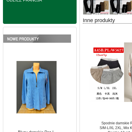
ODZIEŻ FRANCJA
Inne produkty
Bluzy damskie Roz L-
3XL. 1 kolor. Paczka
10 szt
39.00 zł
szczegóły
Spodnie damskie 
S/M-L/XL 2XL, Mix K