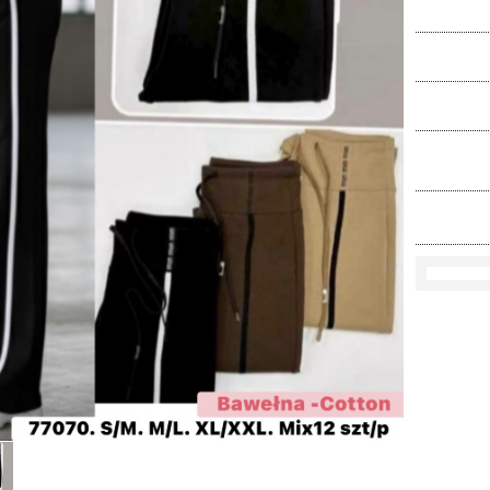
Ko
Rozmi
Kolo
loś