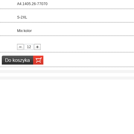
d:
A4.1405.26-77070
ar:
S-2XL
r:
Mix kolor
ć: