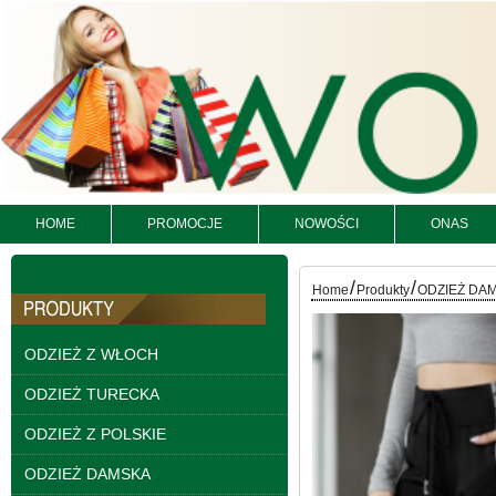
HOME
PROMOCJE
NOWOŚCI
ONAS
Bluzy damskie Roz L-
3XL. 1 kolor. Paczka
10 szt
/
/
Home
Produkty
ODZIEŻ DA
54.00 zł
szczegóły
ODZIEŻ Z WŁOCH
ODZIEŻ TURECKA
ODZIEŻ Z POLSKIE
ODZIEŻ DAMSKA