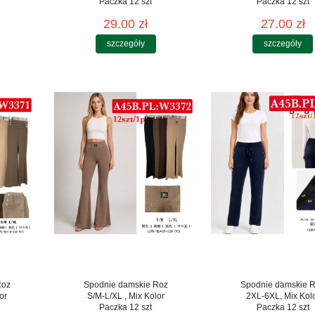
Paczka 12 szt
Paczka 12 szt
29.00 zł
27.00 zł
szczegóły
szczegóły
Roz
Spodnie damskie Roz
Spodnie damskie 
or
S/M-L/XL , Mix Kolor
2XL-6XL, Mix Kol
Paczka 12 szt
Paczka 12 szt