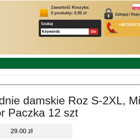
Zawartość Koszyka:
0
produkty:
0.00
zł
Zaloguj
/
Reje
Szukaj
+48729437
dnie damskie Roz S-2XL, M
r Paczka 12 szt
29.00 zł