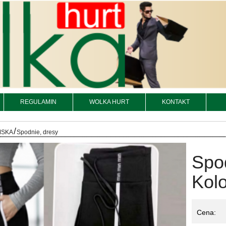
REGULAMIN
WOLKA HURT
KONTAKT
/
MSKA
Spodnie, dresy
Spo
Kolo
Cena: