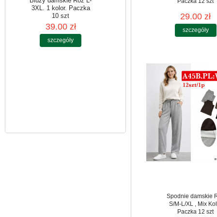
Paczka 12 szt
29.00 zł
szczegóły
Bluzy damskie Roz L-
3XL. 1 kolor. Paczka
10 szt
39.00 zł
szczegóły
Spodnie damskie 
S/M-L/XL , Mix Kol
Paczka 12 szt