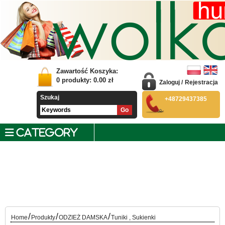
Zawartość Koszyka:
0
produkty:
0.00
zł
Zaloguj
/
Rejestracja
Szukaj
+48729437385
CATEGORY
/
/
/
Home
Produkty
ODZIEŻ DAMSKA
Tuniki , Sukienki