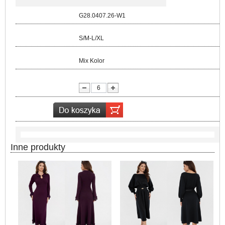
Kod:
G28.0407.26-W1
Rozmiar:
S/M-L/XL
Kolor:
Mix Kolor
lość:
Inne produkty