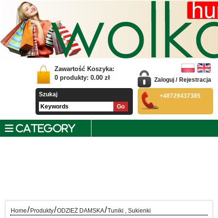
Zawartość Koszyka:
0
produkty:
0.00
zł
Zaloguj
/
Rejestracja
Szukaj
+48729437385
CATEGORY
/
/
/
Home
Produkty
ODZIEŻ DAMSKA
Tuniki , Sukienki