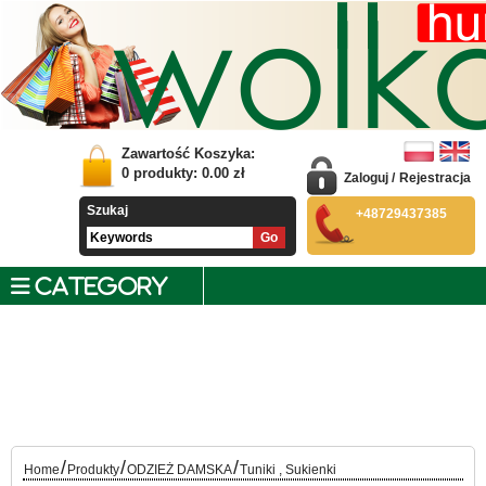
Zawartość Koszyka:
0
produkty:
0.00
zł
Zaloguj
/
Rejestracja
Szukaj
+48729437385
CATEGORY
/
/
/
Home
Produkty
ODZIEŻ DAMSKA
Tuniki , Sukienki