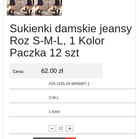
Sukienki damskie jeansy
Roz S-M-L, 1 Kolor
Paczka 12 szt
62.00 zł
Cena:
Kod:
A35.1105.26-WH0087-1
Rozmiar:
S-M-L
Kolor:
1 kolor
lość: