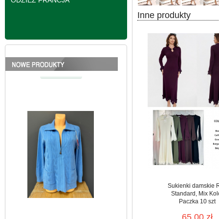
ODZIEŻ FRANCJA
Inne produkty
Bluzy damskie Roz L-
3XL. 1 kolor. Paczka
10 szt
39.00 zł
szczegóły
Sukienki damskie 
Standard, Mix Kol
Paczka 10 szt
65.00 zł