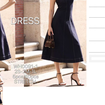
Ko
Rozmi
Kolo
loś