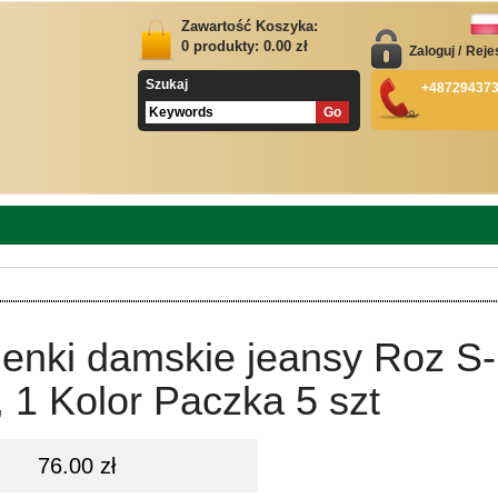
Zawartość Koszyka:
0
produkty:
0.00
zł
Zaloguj
/
Reje
Szukaj
+48729437
ienki damskie jeansy Roz S-
 1 Kolor Paczka 5 szt
76.00 zł