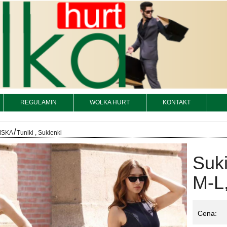
REGULAMIN
WOLKA HURT
KONTAKT
/
MSKA
Tuniki , Sukienki
Suk
M-L,
Cena: