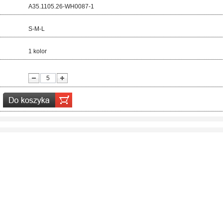
d:
A35.1105.26-WH0087-1
ar:
S-M-L
r:
1 kolor
ć: