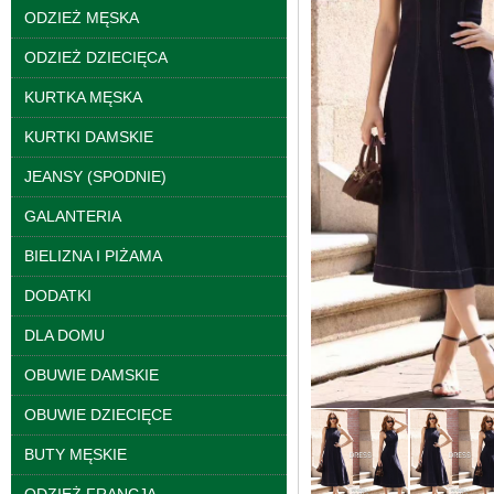
ODZIEŻ MĘSKA
ODZIEŻ DZIECIĘCA
KURTKA MĘSKA
KURTKI DAMSKIE
JEANSY (SPODNIE)
Bluzy damskie Roz L-
GALANTERIA
3XL. 1 kolor. Paczka
10 szt
BIELIZNA I PIŻAMA
39.00 zł
szczegóły
DODATKI
DLA DOMU
OBUWIE DAMSKIE
OBUWIE DZIECIĘCE
BUTY MĘSKIE