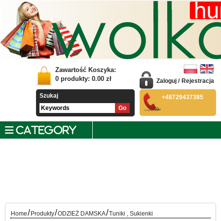
Zawartość Koszyka:
0
produkty:
0.00
zł
Zaloguj
/
Rejestracja
Szukaj
+48729437385
CATEGORY
/
/
/
Home
Produkty
ODZIEŻ DAMSKA
Tuniki , Sukienki