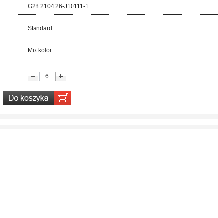
d:
G28.2104.26-J10111-1
ar:
Standard
r:
Mix kolor
ć: