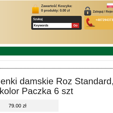
Zawartość Koszyka:
0
produkty:
0.00
zł
Zaloguj
/
Reje
Szukaj
+48729437
ienki damskie Roz Standard
kolor Paczka 6 szt
79.00 zł