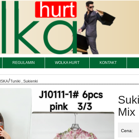
REGULAMIN
WOLKA HURT
KONTAKT
/
MSKA
Tuniki , Sukienki
Suk
Mix 
Cena: