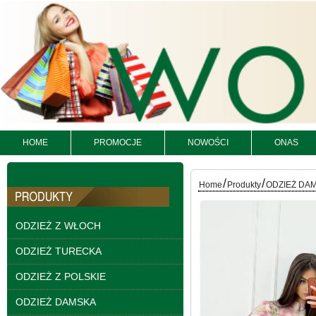
95.00 zł
szczegóły
HOME
PROMOCJE
NOWOŚCI
ONAS
/
/
Home
Produkty
ODZIEŻ DA
ODZIEŻ Z WŁOCH
ODZIEŻ TURECKA
Kurtki damskie
skórzana Roz S-XL, 1
ODZIEŻ Z POLSKIE
Kolor Paczka 5 szt
95.00 zł
ODZIEŻ DAMSKA
szczegóły