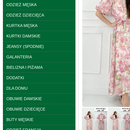
ODZIEŻ MĘSKA
ODZIEŻ DZIECIĘCA
KURTKA MĘSKA
KURTKI DAMSKIE
JEANSY (SPODNIE)
GALANTERIA
BIELIZNA I PIŻAMA
DODATKI
DLA DOMU
Kurtki damskie
skórzana Roz S-XL, 1
OBUWIE DAMSKIE
Kolor Paczka 5 szt
95.00 zł
OBUWIE DZIECIĘCE
szczegóły
BUTY MĘSKIE