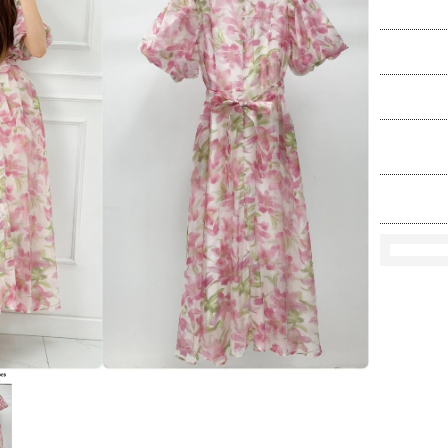
Ko
Rozmi
Kolo
loś