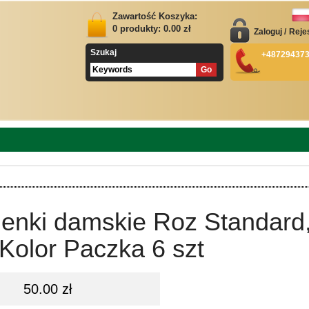
Zawartość Koszyka:
0
produkty:
0.00
zł
Zaloguj
/
Reje
Szukaj
+48729437
ienki damskie Roz Standard
Kolor Paczka 6 szt
50.00 zł