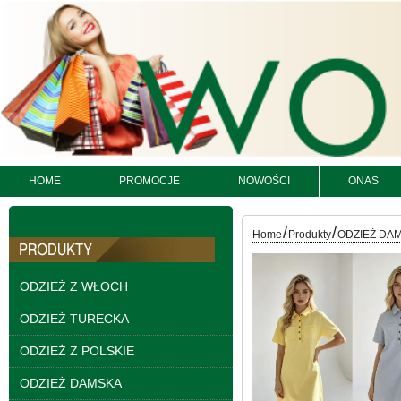
HOME
PROMOCJE
NOWOŚCI
ONAS
Spodnie damskie
/
/
Home
Produkty
ODZIEŻ DA
jeansy Roz 25-30, 1
Kolor Paczka 10 szt
61.00 zł
ODZIEŻ Z WŁOCH
szczegóły
ODZIEŻ TURECKA
ODZIEŻ Z POLSKIE
ODZIEŻ DAMSKA