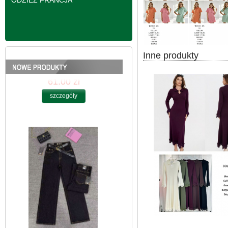
ODZIEŻ FRANCJA
Inne produkty
Spodnie damskie
jeansy Roz 25-30, 1
Kolor Paczka 10 szt
61.00 zł
szczegóły