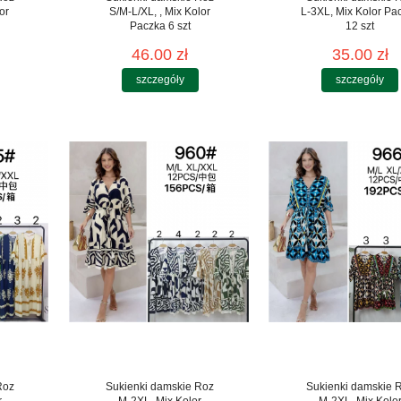
or
S/M-L/XL, , Mix Kolor
L-3XL, Mix Kolor Pa
Paczka 6 szt
12 szt
46.00 zł
35.00 zł
szczegóły
szczegóły
Roz
Sukienki damskie Roz
Sukienki damskie 
r
M-2XL, Mix Kolor
M-2XL, Mix Kolo