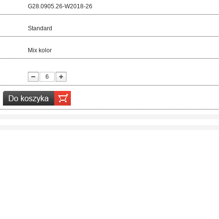
d:
G28.0905.26-W2018-26
ar:
Standard
r:
Mix kolor
ć: