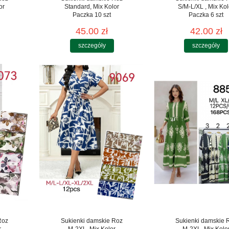
or
Standard, Mix Kolor
S/M-L/XL , Mix Kol
Paczka 10 szt
Paczka 6 szt
45.00 zł
42.00 zł
szczegóły
szczegóły
Roz
Sukienki damskie Roz
Sukienki damskie 
r
M-2XL, Mix Kolor
M-2XL, Mix Kolo