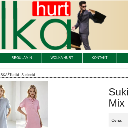
REGULAMIN
WOLKA HURT
KONTAKT
/
MSKA
Tuniki , Sukienki
Suk
Mix 
Cena: