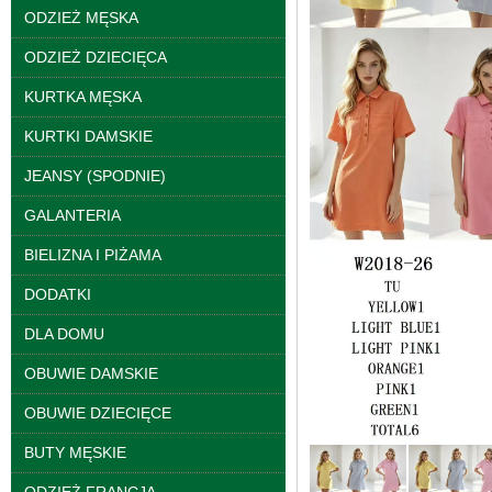
ODZIEŻ MĘSKA
ODZIEŻ DZIECIĘCA
KURTKA MĘSKA
KURTKI DAMSKIE
JEANSY (SPODNIE)
GALANTERIA
Spodnie damskie
jeansy Roz 25-30, 1
BIELIZNA I PIŻAMA
Kolor Paczka 10 szt
61.00 zł
DODATKI
szczegóły
DLA DOMU
OBUWIE DAMSKIE
OBUWIE DZIECIĘCE
BUTY MĘSKIE