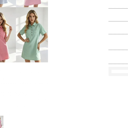
Ko
Rozmi
Kolo
loś