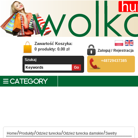
Zawartość Koszyka:
0
produkty:
0.00
zł
Zaloguj
/
Rejestracja
Szukaj
+48729437385
CATEGORY
/
/
/
/
Home
Produkty
Odzież turecka
Odzież turecka damskie
Swetry