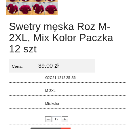
Swetry męska Roz M-
2XL, Mix Kolor Paczka
12 szt
39.00 zł
Cena:
Kod:
G2C21.1212.25-S6
Rozmiar:
M-2XL
Kolor:
Mix kolor
lość: