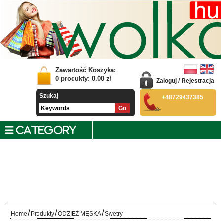
Zawartość Koszyka:
0
produkty:
0.00
zł
Zaloguj
/
Rejestracja
Szukaj
+48729437385
CATEGORY
/
/
/
Home
Produkty
ODZIEŻ MĘSKA
Swetry