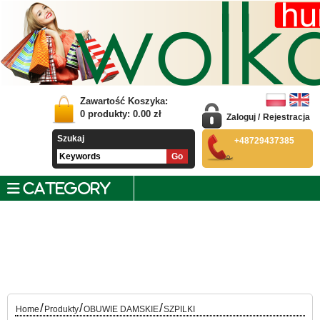
Zawartość Koszyka:
0
produkty:
0.00
zł
Zaloguj
/
Rejestracja
Szukaj
+48729437385
CATEGORY
/
/
/
Home
Produkty
OBUWIE DAMSKIE
SZPILKI