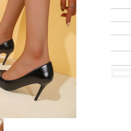
Ko
Rozmi
Kolo
loś