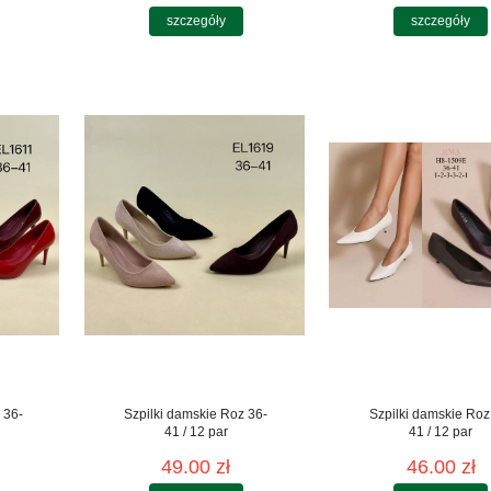
szczegóły
szczegóły
 36-
Szpilki damskie Roz 36-
Szpilki damskie Roz
41 / 12 par
41 / 12 par
49.00 zł
46.00 zł