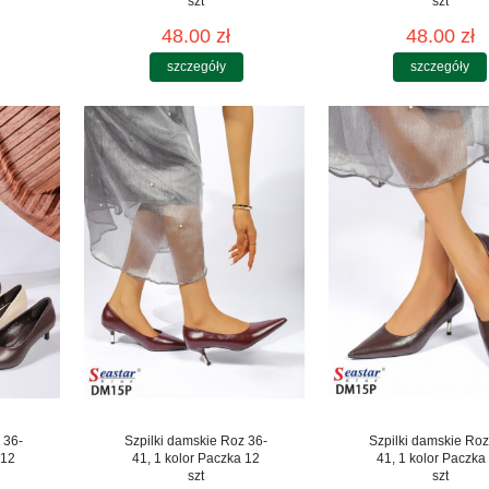
szt
szt
48.00 zł
48.00 zł
szczegóły
szczegóły
 36-
Szpilki damskie Roz 36-
Szpilki damskie Roz
 12
41, 1 kolor Paczka 12
41, 1 kolor Paczka
szt
szt