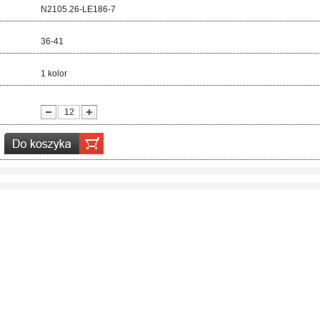
d:
N2105.26-LE186-7
ar:
36-41
r:
1 kolor
ć: