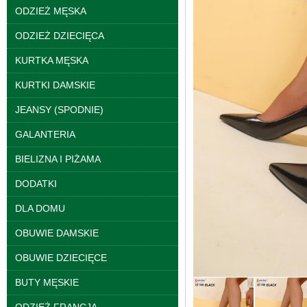
ODZIEŻ MĘSKA
ODZIEŻ DZIECIĘCA
KURTKA MĘSKA
KURTKI DAMSKIE
JEANSY (SPODNIE)
Bluzy damskie Roz L-
3XL. 1 kolor. Paczka
GALANTERIA
10 szt
39.00 zł
BIELIZNA I PIŻAMA
szczegóły
DODATKI
DLA DOMU
OBUWIE DAMSKIE
OBUWIE DZIECIĘCE
BUTY MĘSKIE