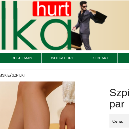
REGULAMIN
WOLKA HURT
KONTAKT
/
MSKIE
SZPILKI
Szpi
par
Cena: