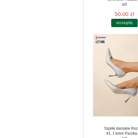
szt
50.00 zł
szczegóły
Szpilki damskie Roz
41, 1 kolor Paczka