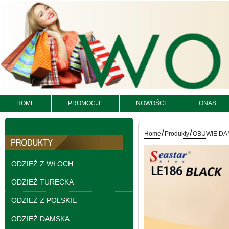
HOME
PROMOCJE
NOWOŚCI
ONAS
Bluzy damskie Roz L-
3XL. 1 kolor. Paczka
10 szt
/
/
Home
Produkty
OBUWIE DA
54.00 zł
szczegóły
ODZIEŻ Z WŁOCH
ODZIEŻ TURECKA
ODZIEŻ Z POLSKIE
ODZIEŻ DAMSKA