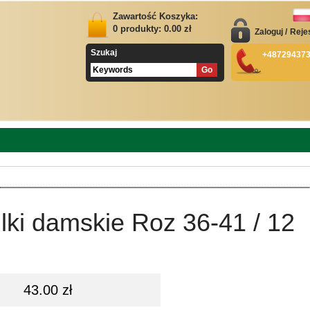
Zawartość Koszyka:
0
produkty:
0.00
zł
Zaloguj
/
Reje
Szukaj
+48729437
lki damskie Roz 36-41 / 12
43.00 zł