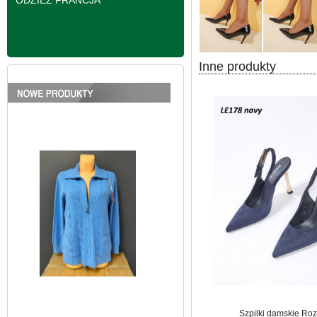
ODZIEŻ FRANCJA
Inne produkty
Bluzy damskie Roz L-
3XL. 1 kolor. Paczka
10 szt
39.00 zł
szczegóły
Szpilki damskie Roz