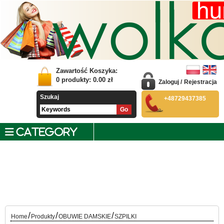
Zawartość Koszyka:
0
produkty:
0.00
zł
Zaloguj
/
Rejestracja
Szukaj
+48729437385
CATEGORY
/
/
/
Home
Produkty
OBUWIE DAMSKIE
SZPILKI