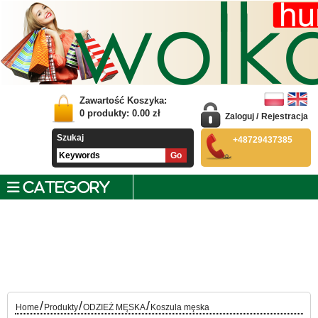
Zawartość Koszyka:
0
produkty:
0.00
zł
Zaloguj
/
Rejestracja
Szukaj
+48729437385
CATEGORY
/
/
/
Home
Produkty
ODZIEŻ MĘSKA
Koszula męska