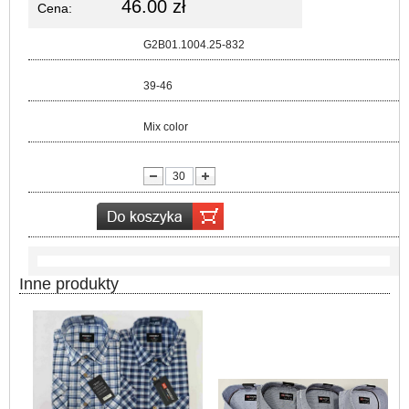
46.00 zł
Cena:
Kod:
G2B01.1004.25-832
Rozmiar:
39-46
Kolor:
Mix color
lość:
Inne produkty