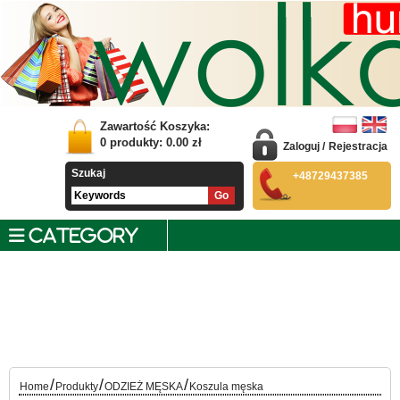
Zawartość Koszyka:
0
produkty:
0.00
zł
Zaloguj
/
Rejestracja
Szukaj
+48729437385
CATEGORY
/
/
/
Home
Produkty
ODZIEŻ MĘSKA
Koszula męska