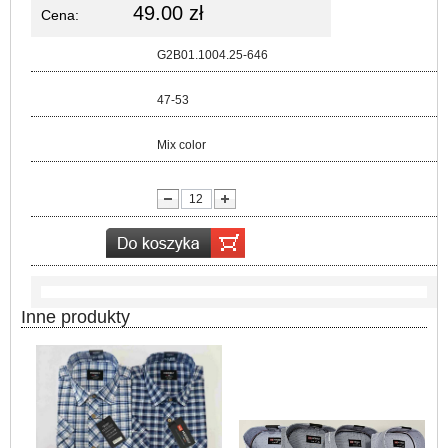
49.00 zł
Cena:
Kod:
G2B01.1004.25-646
Rozmiar:
47-53
Kolor:
Mix color
lość:
Inne produkty