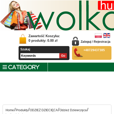
Zawartość Koszyka:
0
produkty:
0.00
zł
Zaloguj
/
Rejestracja
Szukaj
+48729437385
CATEGORY
/
/
/
/
Home
Produkty
ODZIEŻ DZIECIĘCA
Odzież Dziewczęca