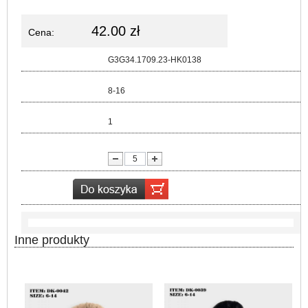
42.00 zł
Cena:
Kod:
G3G34.1709.23-HK0138
Rozmiar:
8-16
Kolor:
1
lość:
Inne produkty