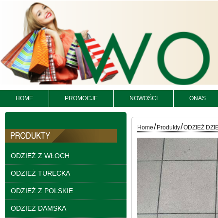
Kurtki damskie
skórzana Roz S-XL, 1
Kolor Paczka 5 szt
95.00 zł
szczegóły
HOME
PROMOCJE
NOWOŚCI
ONAS
/
/
Home
Produkty
ODZIEŻ DZI
ODZIEŻ Z WŁOCH
ODZIEŻ TURECKA
ODZIEŻ Z POLSKIE
ODZIEŻ DAMSKA