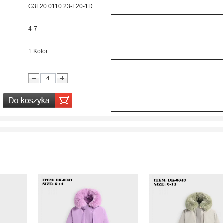
d:
G3F20.0110.23-L20-1D
ar:
4-7
r:
1 Kolor
ć: