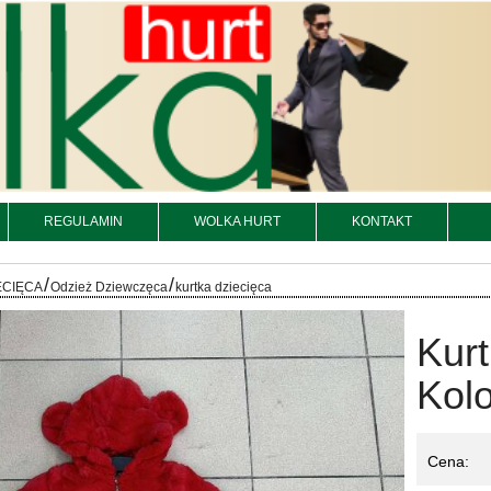
REGULAMIN
WOLKA HURT
KONTAKT
/
/
ECIĘCA
Odzież Dziewczęca
kurtka dziecięca
Kurt
Kolo
Cena: