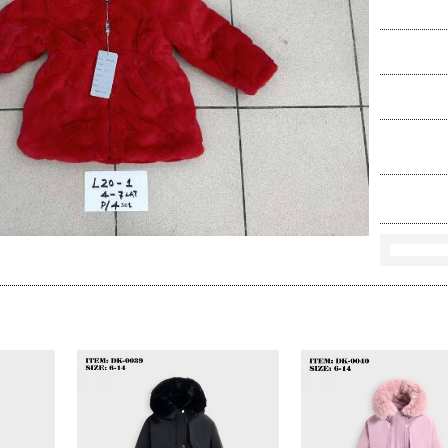
Ko
Rozmi
Kolo
loś