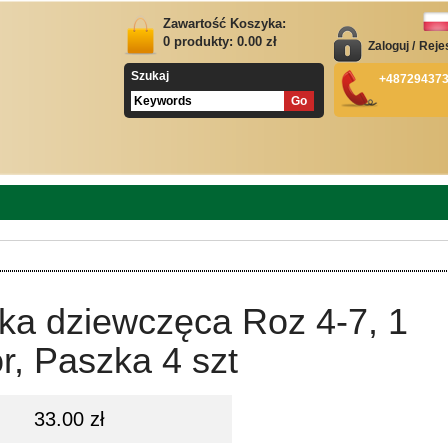
Zawartość Koszyka:
0
produkty:
0.00
zł
Zaloguj
/
Reje
Szukaj
+48729437
ka dziewczęca Roz 4-7, 1
r, Paszka 4 szt
33.00 zł