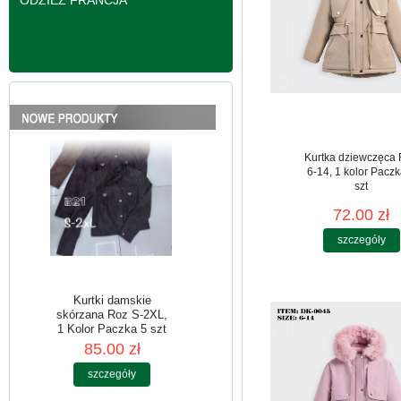
ODZIEŻ FRANCJA
skórzana Roz S-2XL,
1 Kolor Paczka 5 szt
95.00 zł
szczegóły
Kurtka dziewczęca
6-14, 1 kolor Paczk
szt
72.00 zł
szczegóły
Kurtki damskie
skórzana Roz S-2XL,
1 Kolor Paczka 5 szt
85.00 zł