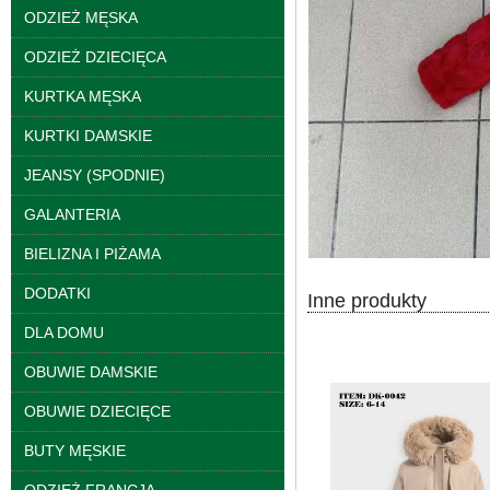
ODZIEŻ MĘSKA
Kurtki damskie
skórzana Roz S-XL, 1
ODZIEŻ DZIECIĘCA
Kolor Paczka 5 szt
95.00 zł
KURTKA MĘSKA
szczegóły
KURTKI DAMSKIE
JEANSY (SPODNIE)
GALANTERIA
BIELIZNA I PIŻAMA
DODATKI
Inne produkty
DLA DOMU
OBUWIE DAMSKIE
OBUWIE DZIECIĘCE
BUTY MĘSKIE
Kurtki damskie