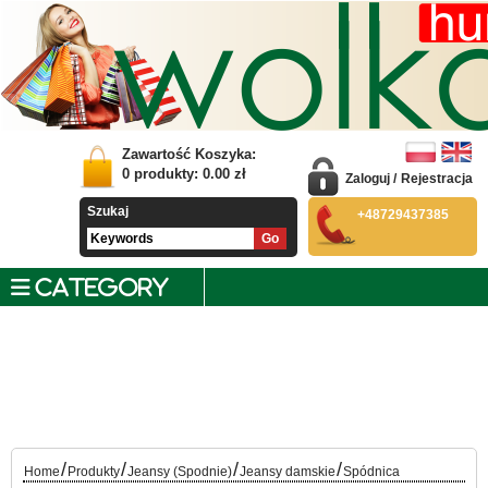
Zawartość Koszyka:
0
produkty:
0.00
zł
Zaloguj
/
Rejestracja
Szukaj
+48729437385
CATEGORY
/
/
/
/
Home
Produkty
Jeansy (Spodnie)
Jeansy damskie
Spódnica