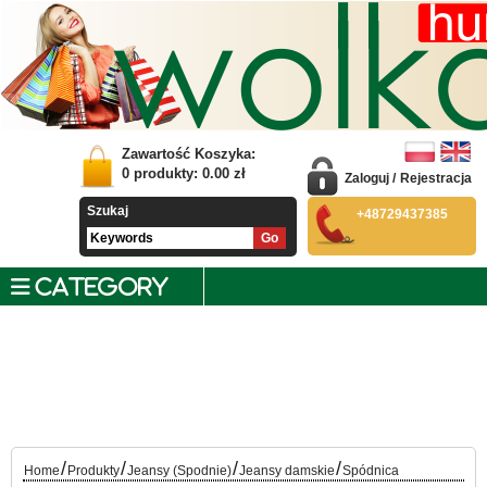
Zawartość Koszyka:
0
produkty:
0.00
zł
Zaloguj
/
Rejestracja
Szukaj
+48729437385
CATEGORY
/
/
/
/
Home
Produkty
Jeansy (Spodnie)
Jeansy damskie
Spódnica