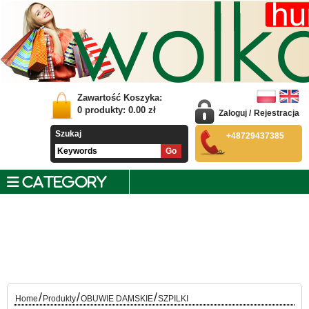
Zawartość Koszyka:
0
produkty:
0.00
zł
Zaloguj
/
Rejestracja
Szukaj
+48729437385
CATEGORY
/
/
/
Home
Produkty
OBUWIE DAMSKIE
SZPILKI