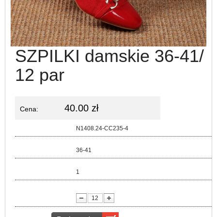
SZPILKI damskie 36-41/
12 par
40.00 zł
Cena:
Kod:
N1408.24-CC235-4
Rozmiar:
36-41
Kolor:
1
lość: