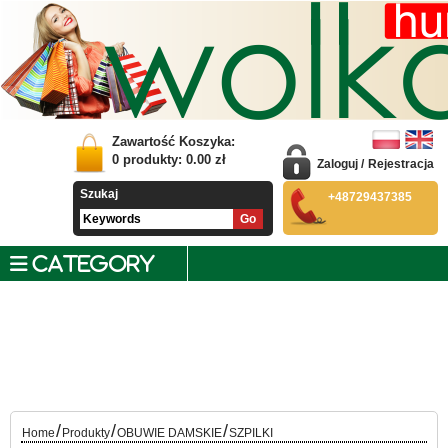
Zawartość Koszyka:
0
produkty:
0.00
zł
Zaloguj
/
Rejestracja
Szukaj
+48729437385
CATEGORY
/
/
/
Home
Produkty
OBUWIE DAMSKIE
SZPILKI