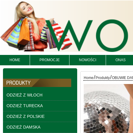
HOME
PROMOCJE
NOWOŚCI
ONAS
/
/
Spodnie damskie
Home
Produkty
OBUWIE DA
jeansy Roz 25-30, 1
Kolor Paczka 10 szt
61.00 zł
ODZIEŻ Z WŁOCH
szczegóły
ODZIEŻ TURECKA
ODZIEŻ Z POLSKIE
ODZIEŻ DAMSKA