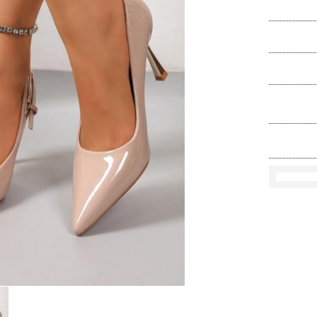
Ko
Rozmi
Kolo
loś