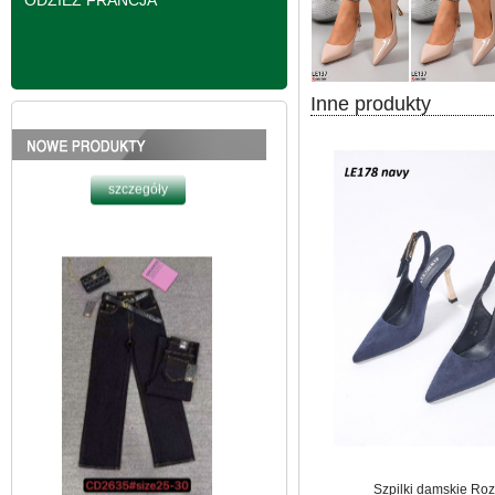
ODZIEŻ FRANCJA
Inne produkty
Spodnie damskie
jeansy Roz 25-30, 1
Kolor Paczka 10 szt
61.00 zł
szczegóły
Szpilki damskie Roz