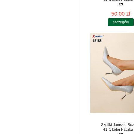
szt
50.00 zł
szczegóły
Szpilki damskie Roz
41, 1 kolor Paczka