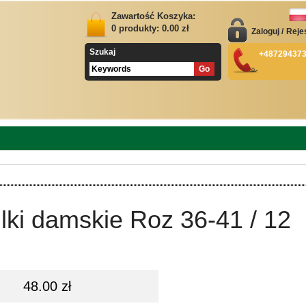
Zawartość Koszyka:
0
produkty:
0.00
zł
Zaloguj
/
Reje
Szukaj
+48729437
lki damskie Roz 36-41 / 12
48.00 zł