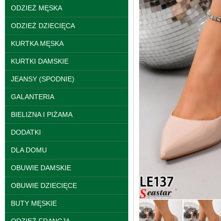
ODZIEŻ MĘSKA
ODZIEŻ DZIECIĘCA
KURTKA MĘSKA
KURTKI DAMSKIE
JEANSY (SPODNIE)
GALANTERIA
Spodnie damskie
BIELIZNA I PIŻAMA
jeansy Roz 25-30, 1
Kolor Paczka 10 szt
DODATKI
61.00 zł
szczegóły
DLA DOMU
OBUWIE DAMSKIE
OBUWIE DZIECIĘCE
BUTY MĘSKIE