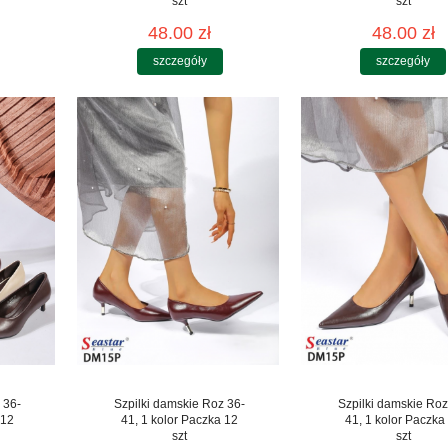
szt
szt
48.00 zł
48.00 zł
szczegóły
szczegóły
 36-
Szpilki damskie Roz 36-
Szpilki damskie Roz
 12
41, 1 kolor Paczka 12
41, 1 kolor Paczka
szt
szt