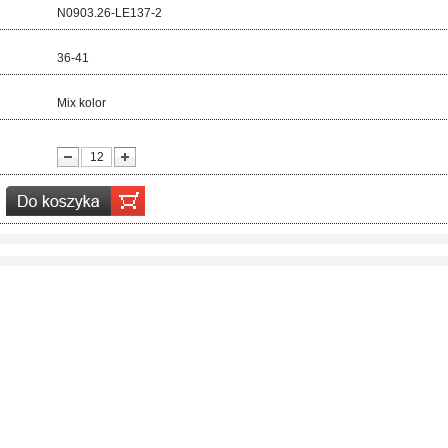
d:
N0903.26-LE137-2
ar:
36-41
r:
Mix kolor
ć: