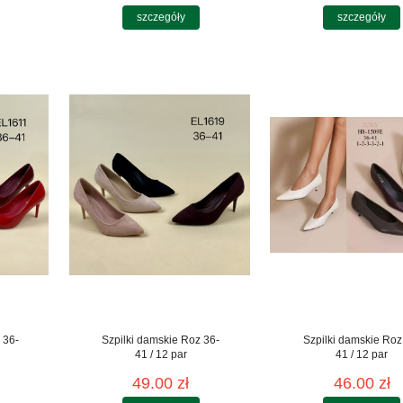
szczegóły
szczegóły
 36-
Szpilki damskie Roz 36-
Szpilki damskie Roz
41 / 12 par
41 / 12 par
49.00 zł
46.00 zł