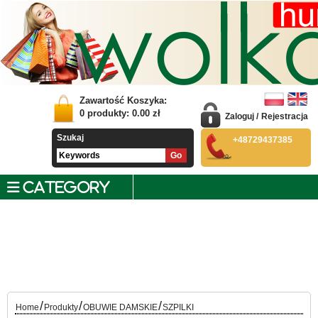
Zawartość Koszyka:
0
produkty:
0.00
zł
Zaloguj
/
Rejestracja
Szukaj
+48729437385
CATEGORY
/
/
/
Home
Produkty
OBUWIE DAMSKIE
SZPILKI