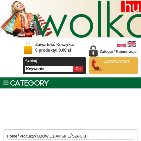
Zawartość Koszyka:
0
produkty:
0.00
zł
Zaloguj
/
Rejestracja
Szukaj
+48729437385
CATEGORY
/
/
/
Home
Produkty
OBUWIE DAMSKIE
SZPILKI