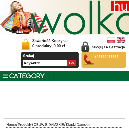
Zawartość Koszyka:
0
produkty:
0.00
zł
Zaloguj
/
Rejestracja
Szukaj
+48729437385
CATEGORY
/
/
/
Home
Produkty
OBUWIE DAMSKIE
Klapki Damskie