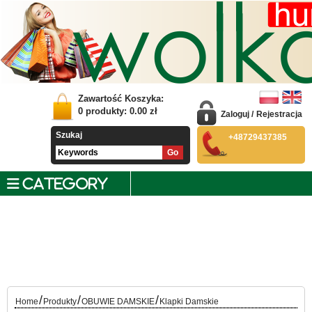
Zawartość Koszyka:
0
produkty:
0.00
zł
Zaloguj
/
Rejestracja
Szukaj
+48729437385
CATEGORY
/
/
/
Home
Produkty
OBUWIE DAMSKIE
Klapki Damskie