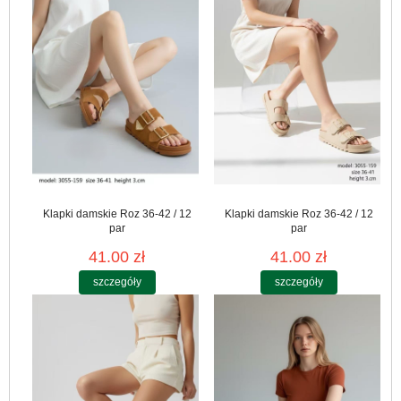
Klapki damskie Roz 36-42 / 12
Klapki damskie Roz 36-42 / 12
par
par
41.00 zł
41.00 zł
szczegóły
szczegóły