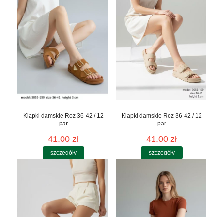
Klapki damskie Roz 36-42 / 12
Klapki damskie Roz 36-42 / 12
par
par
41.00 zł
41.00 zł
szczegóły
szczegóły