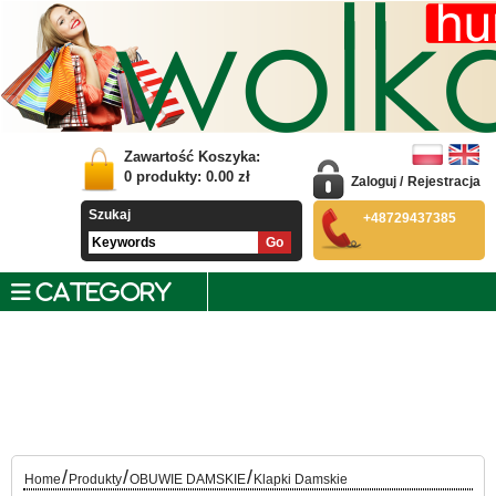
Zawartość Koszyka:
0
produkty:
0.00
zł
Zaloguj
/
Rejestracja
Szukaj
+48729437385
CATEGORY
/
/
/
Home
Produkty
OBUWIE DAMSKIE
Klapki Damskie