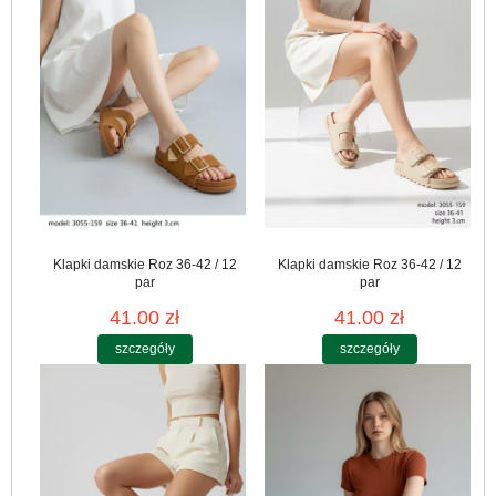
Klapki damskie Roz 36-42 / 12
Klapki damskie Roz 36-42 / 12
par
par
41.00 zł
41.00 zł
szczegóły
szczegóły