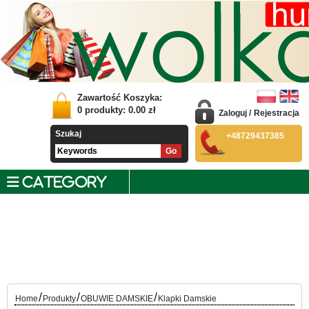
Zawartość Koszyka:
0
produkty:
0.00
zł
Zaloguj
/
Rejestracja
Szukaj
+48729437385
CATEGORY
/
/
/
Home
Produkty
OBUWIE DAMSKIE
Klapki Damskie