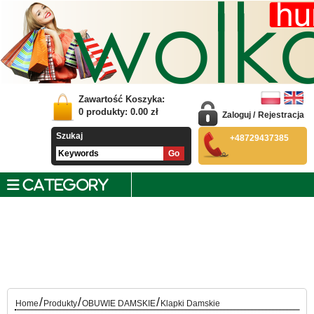
Zawartość Koszyka:
0
produkty:
0.00
zł
Zaloguj
/
Rejestracja
Szukaj
+48729437385
CATEGORY
/
/
/
Home
Produkty
OBUWIE DAMSKIE
Klapki Damskie