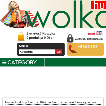
Zawartość Koszyka:
0
produkty:
0.00
zł
Zaloguj
/
Rejestracja
Szukaj
+48729437385
CATEGORY
/
/
/
/
Home
Produkty
Bielizna i Piżama
Bielizna damska
Stroje kąpielowe