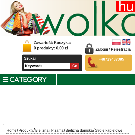
Zawartość Koszyka:
0
produkty:
0.00
zł
Zaloguj
/
Rejestracja
Szukaj
+48729437385
CATEGORY
/
/
/
/
Home
Produkty
Bielizna i Piżama
Bielizna damska
Stroje kąpielowe