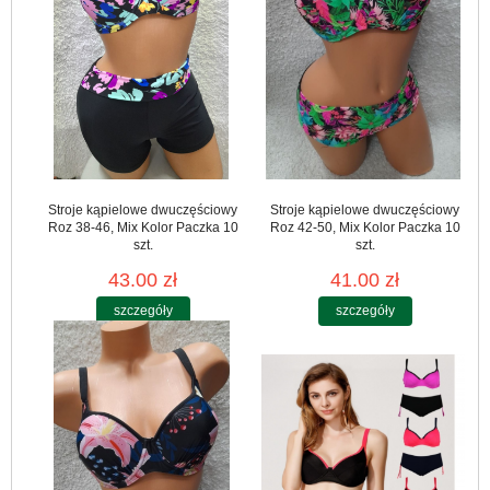
Stroje kąpielowe dwuczęściowy
Stroje kąpielowe dwuczęściowy
Roz 38-46, Mix Kolor Paczka 10
Roz 42-50, Mix Kolor Paczka 10
szt.
szt.
43.00 zł
41.00 zł
szczegóły
szczegóły