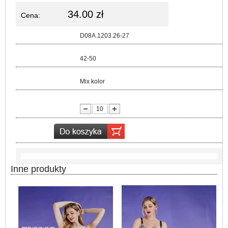
34.00 zł
Cena:
Kod:
D08A.1203.26-27
Rozmiar:
42-50
Kolor:
Mix kolor
lość:
Inne produkty