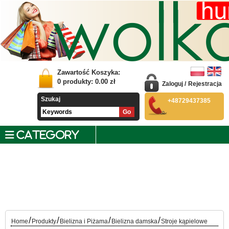
Zawartość Koszyka:
0
produkty:
0.00
zł
Zaloguj
/
Rejestracja
Szukaj
+48729437385
CATEGORY
/
/
/
/
Home
Produkty
Bielizna i Piżama
Bielizna damska
Stroje kąpielowe