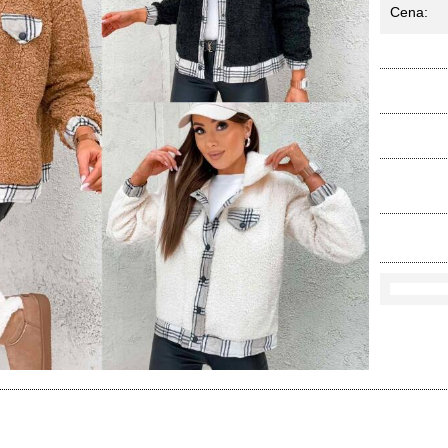
Cena:
Ko
Rozmi
Kolo
loś