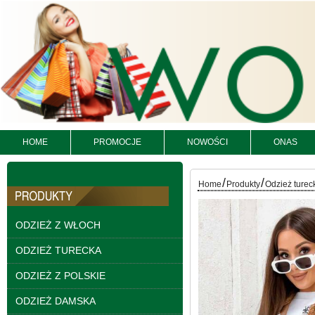
Bluzy damskie Roz L-
3XL. 1 kolor. Paczka
10 szt
54.00 zł
szczegóły
HOME
PROMOCJE
NOWOŚCI
ONAS
/
/
Home
Produkty
Odzież turec
ODZIEŻ Z WŁOCH
ODZIEŻ TURECKA
ODZIEŻ Z POLSKIE
ODZIEŻ DAMSKA