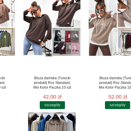
cki
Bluza damska (Turecki
Bluza damska (Ture
ard,
produkt) Roz Standard,
produkt) Roz Stand
 szt
Mix Kolor Paczka 10 szt
Mix Kolor Paczka 10
42.00 zł
52.00 zł
szczegóły
szczegóły