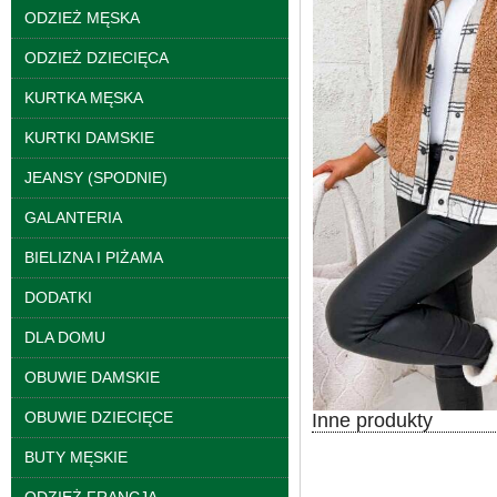
ODZIEŻ MĘSKA
Bluzy damskie Roz L-
ODZIEŻ DZIECIĘCA
3XL. 1 kolor. Paczka
10 szt
KURTKA MĘSKA
39.00 zł
KURTKI DAMSKIE
szczegóły
JEANSY (SPODNIE)
GALANTERIA
BIELIZNA I PIŻAMA
DODATKI
DLA DOMU
OBUWIE DAMSKIE
OBUWIE DZIECIĘCE
Inne produkty
BUTY MĘSKIE