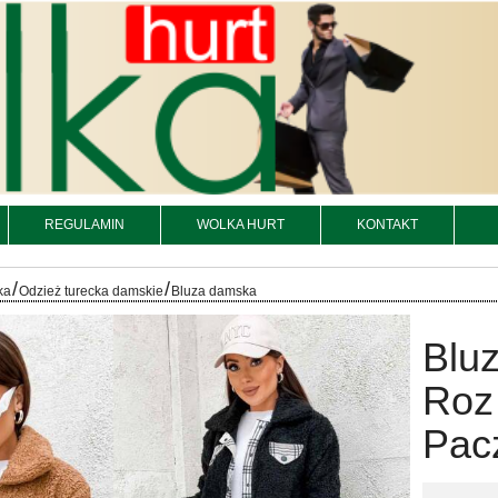
REGULAMIN
WOLKA HURT
KONTAKT
/
/
ka
Odzież turecka damskie
Bluza damska
Bluz
Roz
Pacz