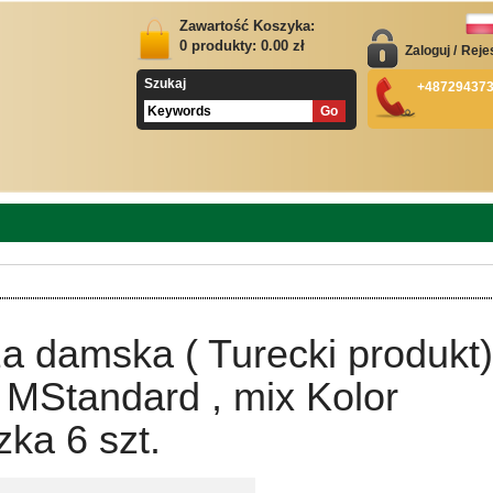
Zawartość Koszyka:
0
produkty:
0.00
zł
Zaloguj
/
Reje
Szukaj
+48729437
a damska ( Turecki produkt)
 MStandard , mix Kolor
ka 6 szt.