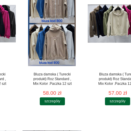
ecki
Bluza damska ( Turecki
Bluza damska ( Tur
rd ,
produkt) Roz Standard ,
produkt) Roz Standa
 szt
Mix Kolor .Paczka 12 szt
Mix Kolor .Paczka 12
58.00 zł
57.00 zł
szczegóły
szczegóły