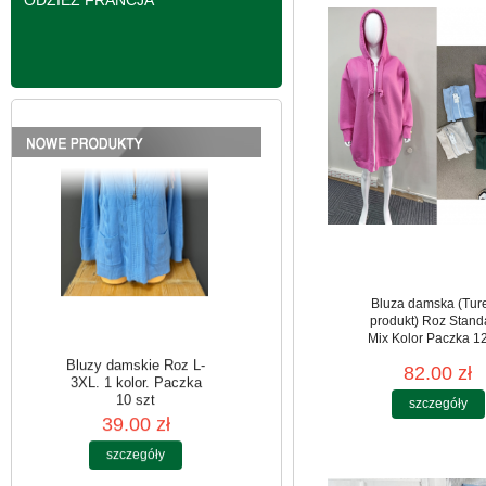
ODZIEŻ FRANCJA
Bluzy damskie Roz L-
3XL. 1 kolor. Paczka
10 szt
39.00 zł
szczegóły
Bluza damska (Tur
produkt) Roz Stand
Mix Kolor Paczka 12
82.00 zł
szczegóły
Bluzy damskie Roz L-
3XL. 1 kolor. Paczka
10 szt