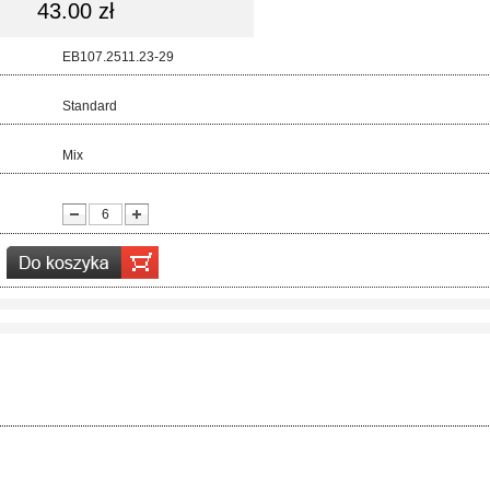
43.00 zł
d:
EB107.2511.23-29
ar:
Standard
r:
Mix
ć: