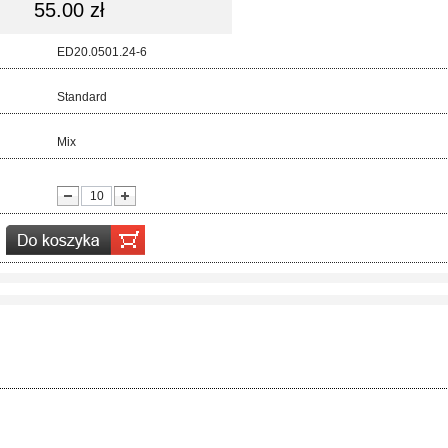
55.00 zł
d:
ED20.0501.24-6
ar:
Standard
r:
Mix
ć: