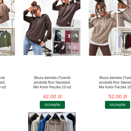
cki
Bluza damska (Turecki
Bluza damska (Ture
ard,
produkt) Roz Standard,
produkt) Roz Stand
 szt
Mix Kolor Paczka 10 szt
Mix Kolor Paczka 10
42.00 zł
52.00 zł
szczegóły
szczegóły