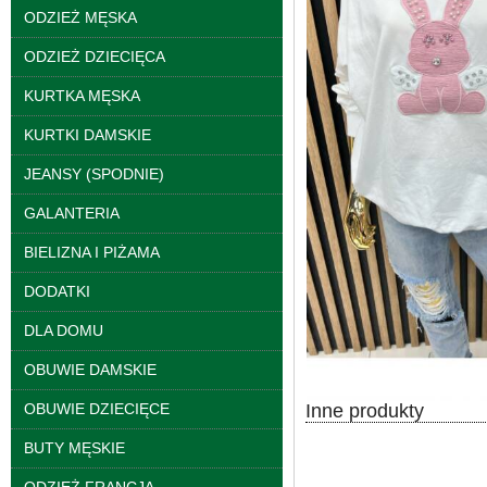
ODZIEŻ MĘSKA
Kamizelki damskie
ODZIEŻ DZIECIĘCA
Roz M-2XL, 1 Kolor
Paczka 4 szt
KURTKA MĘSKA
110.00 zł
szczegóły
KURTKI DAMSKIE
JEANSY (SPODNIE)
GALANTERIA
BIELIZNA I PIŻAMA
DODATKI
DLA DOMU
OBUWIE DAMSKIE
Inne produkty
OBUWIE DZIECIĘCE
BUTY MĘSKIE
Kamizelki damskie