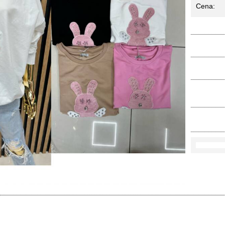
Cena:
Ko
Rozmi
Kolo
loś