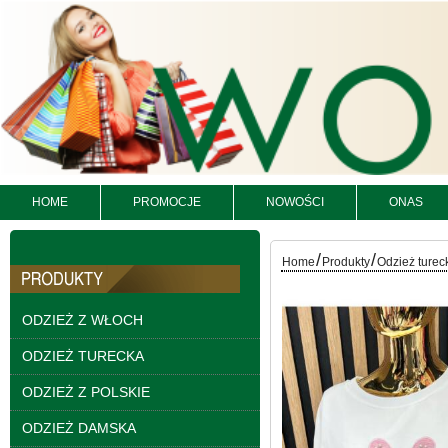
Kamizelki damskie
Roz M-2XL, 1 Kolor
Paczka 4 szt
120.00 zł
szczegóły
HOME
PROMOCJE
NOWOŚCI
ONAS
/
/
Home
Produkty
Odzież turec
ODZIEŻ Z WŁOCH
ODZIEŻ TURECKA
ODZIEŻ Z POLSKIE
ODZIEŻ DAMSKA