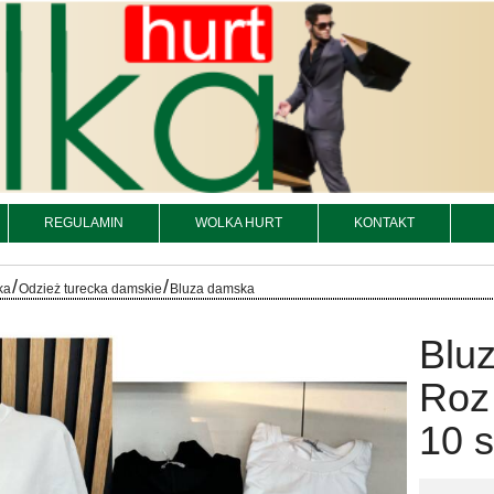
REGULAMIN
WOLKA HURT
KONTAKT
/
/
ka
Odzież turecka damskie
Bluza damska
Bluz
Roz
10 s