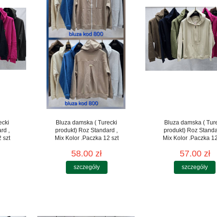
ecki
Bluza damska ( Turecki
Bluza damska ( Tur
rd ,
produkt) Roz Standard ,
produkt) Roz Standa
 szt
Mix Kolor .Paczka 12 szt
Mix Kolor .Paczka 12
58.00 zł
57.00 zł
szczegóły
szczegóły