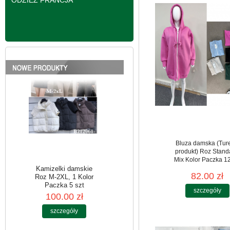
ODZIEŻ FRANCJA
Roz M-2XL, 1 Kolor
Paczka 5 szt
100.00 zł
szczegóły
Bluza damska (Tur
produkt) Roz Stand
Mix Kolor Paczka 12
82.00 zł
szczegóły
Kamizelki damskie
Roz M-2XL, 1 Kolor
Paczka 5 szt