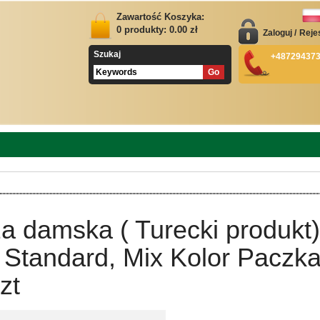
Zawartość Koszyka:
0
produkty:
0.00
zł
Zaloguj
/
Reje
Szukaj
+48729437
a damska ( Turecki produkt)
 Standard, Mix Kolor Paczk
zt