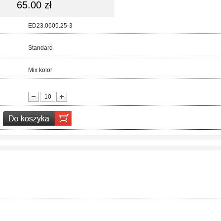
65.00 zł
d:
ED23.0605.25-3
ar:
Standard
r:
Mix kolor
ć: