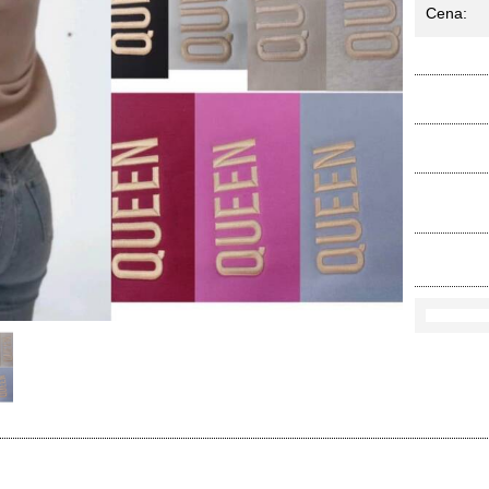
Cena:
Ko
Rozmi
Kolo
loś