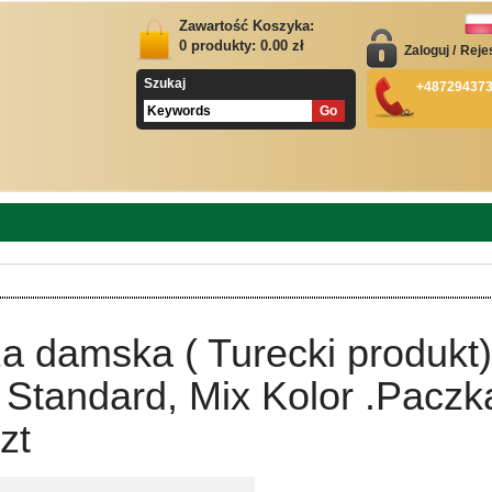
Zawartość Koszyka:
0
produkty:
0.00
zł
Zaloguj
/
Reje
Szukaj
+48729437
a damska ( Turecki produkt)
Standard, Mix Kolor .Paczk
zt