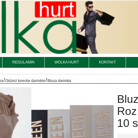
REGULAMIN
WOLKA HURT
KONTAKT
/
/
ka
Odzież turecka damskie
Bluza damska
Bluz
Roz 
10 s