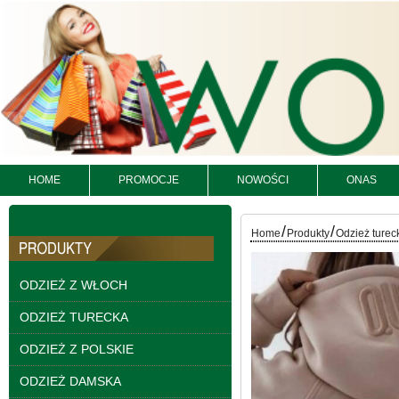
Spodnie damskie
jeansy Roz 25-30, 1
Kolor Paczka 10 szt
61.00 zł
szczegóły
HOME
PROMOCJE
NOWOŚCI
ONAS
/
/
Home
Produkty
Odzież turec
ODZIEŻ Z WŁOCH
ODZIEŻ TURECKA
ODZIEŻ Z POLSKIE
ODZIEŻ DAMSKA