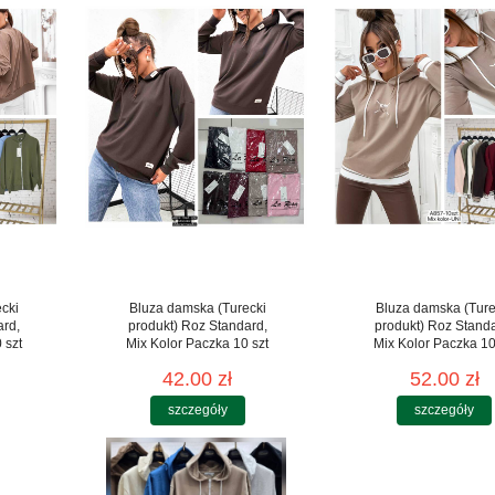
cki
Bluza damska (Turecki
Bluza damska (Ture
ard,
produkt) Roz Standard,
produkt) Roz Stand
 szt
Mix Kolor Paczka 10 szt
Mix Kolor Paczka 10
42.00 zł
52.00 zł
szczegóły
szczegóły