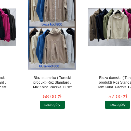
ecki
Bluza damska ( Turecki
Bluza damska ( Tur
rd ,
produkt) Roz Standard ,
produkt) Roz Standa
 szt
Mix Kolor .Paczka 12 szt
Mix Kolor .Paczka 12
58.00 zł
57.00 zł
szczegóły
szczegóły