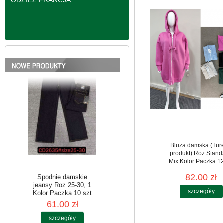
ODZIEŻ FRANCJA
Spodnie damskie
jeansy Roz 25-30, 1
Kolor Paczka 10 szt
61.00 zł
szczegóły
Bluza damska (Tur
produkt) Roz Stand
Mix Kolor Paczka 12
82.00 zł
szczegóły
Spodnie damskie
jeansy Roz 25-30, 1