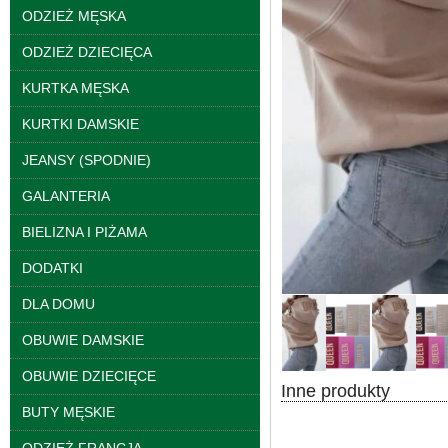
ODZIEŻ MĘSKA
ODZIEŻ DZIECIĘCA
Spodnie damskie
jeansy Roz 25-30, 1
KURTKA MĘSKA
Kolor Paczka 10 szt
61.00 zł
KURTKI DAMSKIE
szczegóły
JEANSY (SPODNIE)
GALANTERIA
BIELIZNA I PIŻAMA
DODATKI
DLA DOMU
OBUWIE DAMSKIE
OBUWIE DZIECIĘCE
Inne produkty
BUTY MĘSKIE